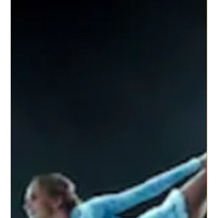
Guido Olivia
COACHING: L’IMPORTANZA DEL
DIALOGO INTERNO
CHE COSA TI DICI? L’importanza del dialogo interno Alcuni
giorni fa, ero nel bel mezzo di una sessione di Coaching,
quando… “Eh?” Sembra...