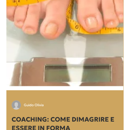
Marco Valerio Ricci
PROGRAMMAZIONE NEURO
LINGUISTICA, I PRIMI 10 ANNI DI
ACCADEMIA DEI COACH!
Programmazione Neuro Linguistica Oggi, 08 ottobre 2012, è
una giornata molto speciale per tutti noi dell’Accademia dei
Coach,abbiamo...