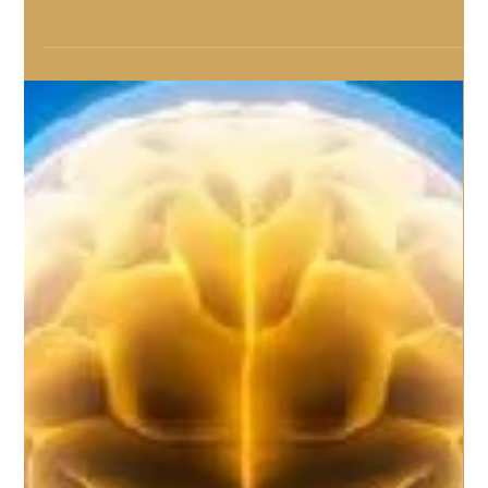
Beatrice
PROGRAMMAZIONE NEURO
LINGUISTICA: DOVE TIENI LA
PAURA?
Immaginate una ragazza slanciata, aggraziata, delicata e
sinuosa in ogni suo movimento. E’ bellissima con i capelli
raccolti, gli occhi...
Load video