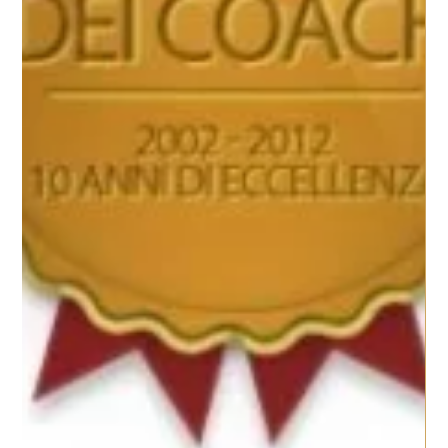
Myriam Florio
COACHING: PER VIVERE SANI E
FELICI BISOGNA AVERE FOCUS!
Coaching: molto spesso le persone incontrate che,
nonostante l’età, vivono una vita felice e ricca di benessere
vengono considerate...