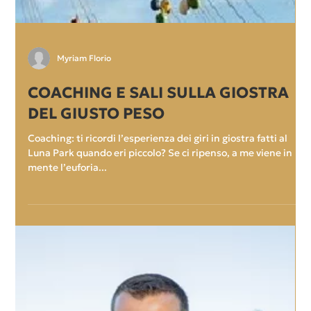
Guido Olivia
COACHING: COME DIMAGRIRE E
ESSERE IN FORMA
Come dimagrire e essere in forma con il coaching? In alcuni
periodi dell’anno capita spesso di leggere su riviste o sul
web diete e...