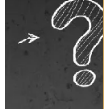
Guido Olivia
IL COACHING CON IL MODELLO
INSIGHTS DISCOVERY® IN AZIENDA
Il coaching con il modello Insights Discovery® in Azienda.
Pensare di riuscire a far comprendere a un gruppo di lavoro
il proprio stile...