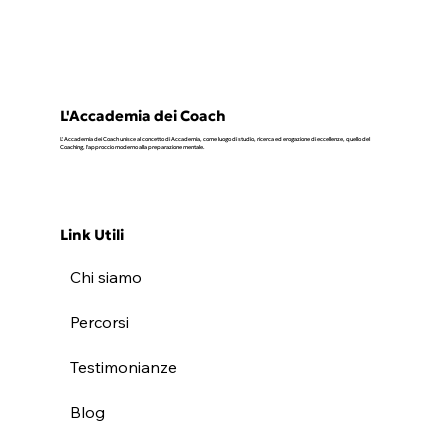
PROGRAMMAZIONE NEURO
LINGUISTICA, I PRIMI 10 ANNI DI
ACCADEMIA DEI COACH!
L'Accademia dei Coach
L' Accademia dei Coach unisce al concetto di Accademia, come luogo di studio, ricerca ed erogazione di eccellenze, quello del
Coaching, l'approccio moderno alla preparazione mentale.
Link Utili
Chi siamo
Percorsi
Testimonianze
Blog