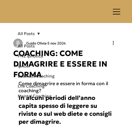
All Posts
Guido Olivia
5 nov 2024
All Posts
COACHING: COME
PNL Ipnotica
DIMAGRIRE E ESSERE IN
Ipnosi
FORMA
Business Coaching
Come dimagrire e essere in forma con il 
Life Coaching
coaching?
Mental Coaching
In alcuni periodi dell’anno 
capita spesso di leggere su 
riviste o sul web diete e consigli 
per dimagrire.