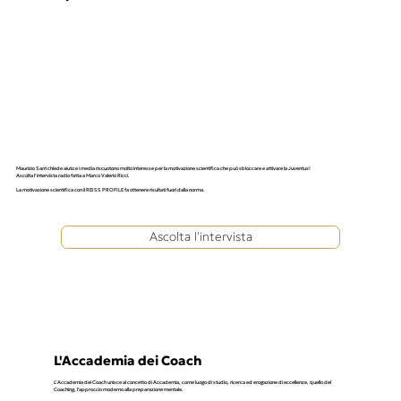
Maurizio Sarri chiede aiuto e i media riscuotono molto interesse per la motivazione scientifica che può sbloccare e attivare la Juventus!
Ascolta l’intervista radio fatta a Marco Valerio Ricci.
La motivazione scientifica con il REISS PROFILE fa ottenere risultati fuori dalla norma.
Ascolta l'intervista
L'Accademia dei Coach
L' Accademia dei Coach unisce al concetto di Accademia, come luogo di studio, ricerca ed erogazione di eccellenze, quello del
Coaching, l'approccio moderno alla preparazione mentale.