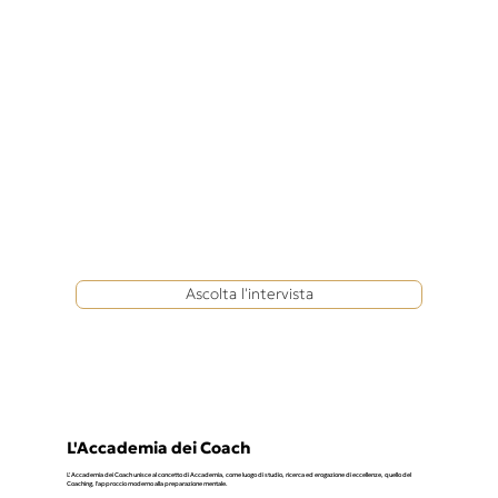
Ascolta l'intervista
L'Accademia dei Coach
L' Accademia dei Coach unisce al concetto di Accademia, come luogo di studio, ricerca ed erogazione di eccellenze, quello del
Coaching, l'approccio moderno alla preparazione mentale.