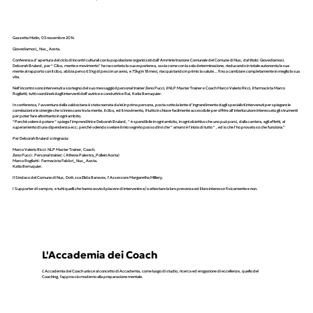
Gazzetta Matin, 03 novembre 2014
Giovediamoci_ Nus_ Aosta.
Conferenza d’apertura del ciclo di incontri culturali con la popolazione organizzati dall’Amministrazione Comunale del Comune di Nus, dal titolo: Giovediamoci.
Deborah Brulard, per “ Cibo, mente e movimento” ha raccontato la sua esperienza, ossia come con la sola determinazione, rieducando in totale autonomia la sua
mente al rapporto con il cibo, abbia perso 63 kg di peso in un anno, e 75kg in 18 mesi, riacquistando in primis la salute…fino a cambiare completamente in meglio la sua
vita.
Nell’incontro sono intervenuti a sostegno del suo messaggio il personal trainer Zeno Pucci, il NLP Master Trainer e Coach Marco Valerio Ricci, il farmacista Marco
Rogliatti; tutti coordinati dagli interventi dell’autrice e conduttrice Rai, Katia Berruquier.
In conferenza, l’avventura della valdostana è stata narrata da lei in prima persona, posta sotto la lente d’ingrandimento dagli specialisti intervenuti per spiegare le
correlazioni e le sinergie che si innescano tra la mente, il cibo, ed il movimento, il tutto in chiave facilmente accessibile per offrire all’interlocutore interessato gli strumenti
per poter fare altrettanto in ogni ambito.
“Perché volere è potere “ spiega l’imprenditrice Deborah Brulard, “ è spendibile in ogni ambito, in ogni obiettivo che uno può porsi, dalla carriera, agli affetti, al
superamento di una dipendenza ecc; perché volendo svelare il mio segreto posso dirvi che “ amarsi è l’inizio di tutto ” , ed io che l’ho provato so che funziona.”
Per Deborah Brulard si ringrazia:
Marco Valerio Ricci: NLP Master Trainer, Coach.
Zeno Pucci : Personal trainer; ( Athena Palestra_Pollein Aosta)
Marco Rogliatti : Farmacista Fabbri_ Nus_ Aosta.
Katia Berruquier.
Il Sindaco del Comune di Nus, Dott.ssa Elida Baravex, l’Assessore Margaretha Milliery.
I Supporter di sempre, e tutti quelli che hanno avuto il piacere di intervenire e/o attestare la loro presenza ed il loro interesse fisicamente e non.
L'Accademia dei Coach
L' Accademia dei Coach unisce al concetto di Accademia, come luogo di studio, ricerca ed erogazione di eccellenze, quello del
Coaching, l'approccio moderno alla preparazione mentale.